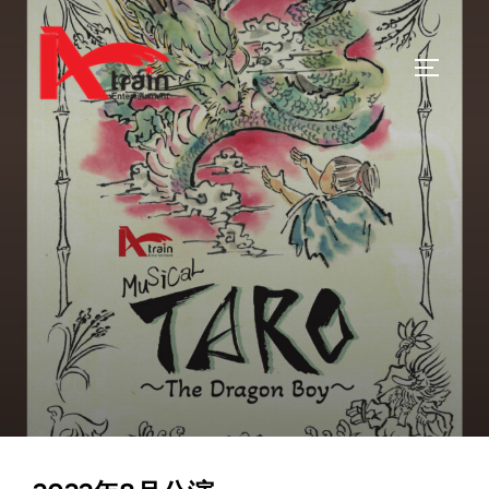
コ
ン
サイドバ
テ
ン
ツ
へ
ス
キ
ッ
プ