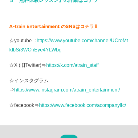
☆『無料体験レッスン』の詳細はコチラ
A-train Entertainment のSNSはコチラ⇓
☆youtube⇒
https://www.youtube.com/channel/UCroMt
kIbSi3WOhEye4YLWbg
☆X (旧Twitter)⇒
https://x.com/atrain_staff
☆インスタグラム
⇒
https://www.instagram.com/atrain_entertainment/
☆facebook⇒
https://www.facebook.com/acompanyllc/