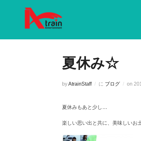
コ
ン
テ
ン
ツ
へ
夏休み☆
ス
キ
ッ
プ
投
by
AtrainStaff
に
ブログ
on
20
稿
日:
夏休みもあと少し…
楽しい思い出と共に、美味しいお土