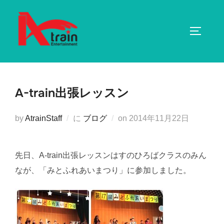
コ
ン
サイドバ
テ
ン
ツ
へ
A-train出張レッスン
ス
キ
投
by
AtrainStaff
に
ブログ
on
2014年11月22日
ッ
稿
プ
日:
先日、A-train出張レッスンはすのひろばクラスのみん
なが、「みとふれあいまつり」に参加しました。