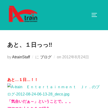
コ
ン
サイドバ
テ
ン
ツ
へ
あと、１日っっ!!
ス
キ
投
by
AtrainStaff
に
ブログ
on
2012年8月24日
ッ
稿
プ
日:
あと…１日…！！
「気合いだぁ～」ということで。。。