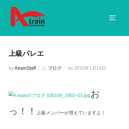
コ
ン
サイドバ
テ
ン
ツ
へ
上級バレエ
ス
キ
投
by
AtrainStaff
に
ブログ
on
2010年1月14日
ッ
稿
プ
日:
お
っ！！
上級メンバーが増えていますよ！