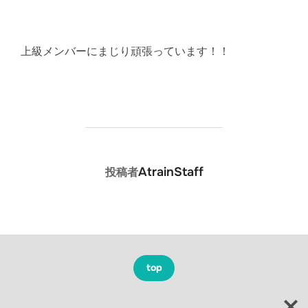
上級メンバーにまじり頑張っています！！
投稿者
AtrainStaff
投稿者
top