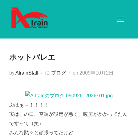
コ
ン
サイドバ
テ
ン
ツ
へ
ホットバレエ
ス
キ
投
by
AtrainStaff
に
ブログ
on
2009年10月2日
ッ
稿
プ
日:
ぷはぁ～！！！！
実はこの日、空調が設定が悪く、暖房がかかってたん
ですって（笑）
みんな黙々と頑張ってたけど