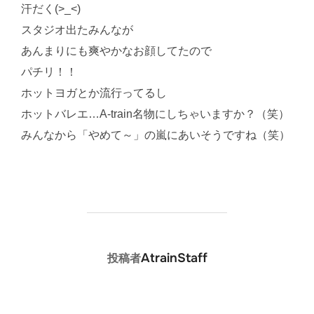
汗だく(>_<)
スタジオ出たみんなが
あんまりにも爽やかなお顔してたので
パチリ！！
ホットヨガとか流行ってるし
ホットバレエ…A-train名物にしちゃいますか？（笑）
みんなから「やめて～」の嵐にあいそうですね（笑）
投稿者
AtrainStaff
投稿者