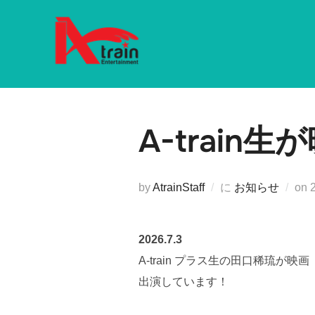
コ
ン
テ
ン
ツ
へ
A-train
ス
キ
ッ
プ
by
AtrainStaff
に
お知らせ
on
2026.7.3
A-train プラス生の田口稀琉が映
出演しています！