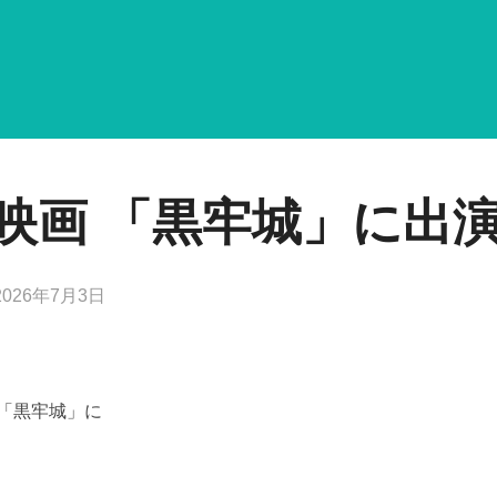
生が映画 「黒牢城」に出
投
2026年7月3日
稿
日:
画 「黒牢城」に