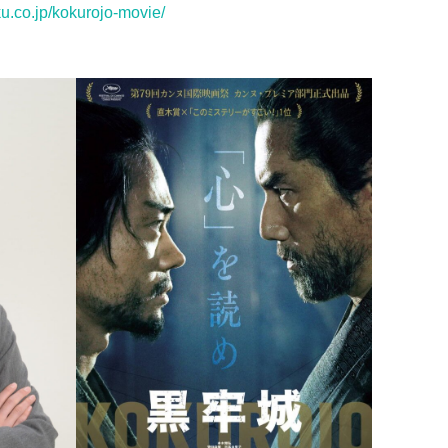
ku.co.jp/kokurojo-movie/