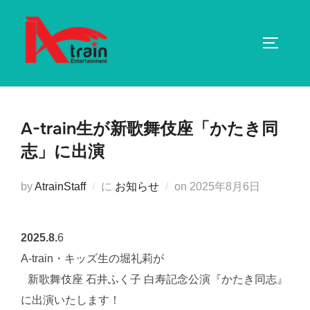
コ
ン
サイドバ
テ
ン
ツ
へ
A-train生が新歌舞伎座「かたき同
ス
キ
志」に出演
ッ
プ
投
by
AtrainStaff
に
お知らせ
on
2025年8月6日
稿
日:
2025.8.
6
A-train・キッズ生の堀礼莉が
新歌舞伎座 石井ふく子 白寿記念公演『かたき同志』
に出演いたします！