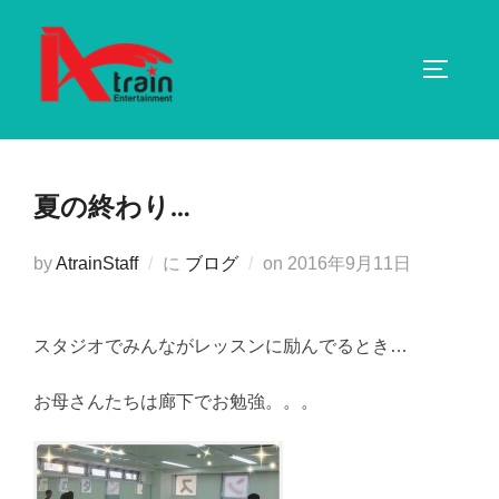
コ
ン
サイドバ
テ
ン
ツ
へ
夏の終わり…
ス
キ
投
by
AtrainStaff
に
ブログ
on
2016年9月11日
ッ
稿
プ
日:
スタジオでみんながレッスンに励んでるとき…
お母さんたちは廊下でお勉強。。。