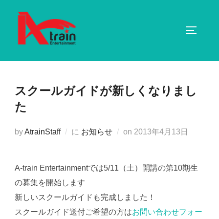
コ
ン
サイドバ
テ
ン
ツ
へ
スクールガイドが新しくなりまし
ス
キ
た
ッ
プ
投
by
AtrainStaff
に
お知らせ
on
2013年4月13日
稿
日:
A-train Entertainmentでは5/11（土）開講の第10期生
の募集を開始します
新しいスクールガイドも完成しました！
スクールガイド送付ご希望の方は
お問い合わせフォー