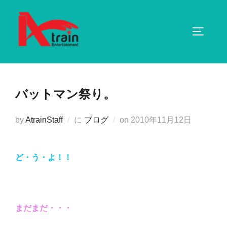
コ
ン
サイドバ
テ
ン
ツ
へ
バットマン祭り。
ス
キ
投
by
AtrainStaff
に
ブログ
on
2010年11月12日
ッ
稿
プ
日:
ど・う・よ！！
まだまだ・・・