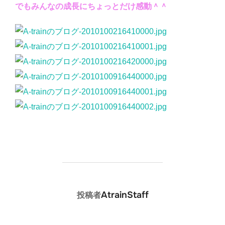
でもみんなの成長にちょっとだけ感動＾＾
投稿者
AtrainStaff
投稿者