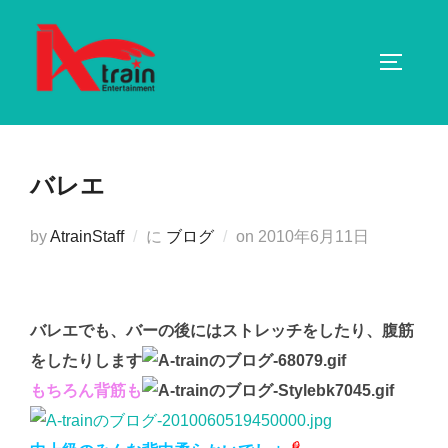
コ
ン
サイドバ
テ
ン
ツ
へ
バレエ
ス
キ
投
by
AtrainStaff
に
ブログ
on
2010年6月11日
ッ
稿
プ
日:
バレエでも、バーの後にはストレッチをしたり、腹筋
をしたりします
もちろん背筋も