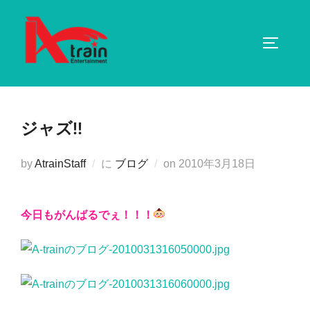
コ
ン
サイドバ
テ
ン
ツ
へ
ジャズ!!
ス
キ
投
by
AtrainStaff
に
ブログ
on
2010年3月18日
ッ
稿
プ
日:
今日もがんばるでぇ！！！