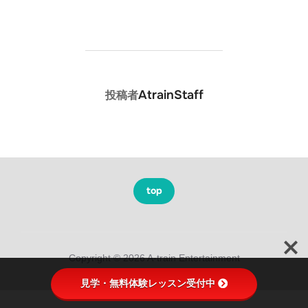
投稿者
AtrainStaff
投稿者
top
Copyright © 2026 A-train Entertainment
見学・無料体験レッスン受付中