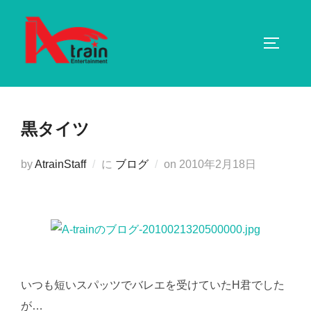
コ
ン
サイドバ
テ
ン
ツ
へ
黒タイツ
ス
キ
投
by
AtrainStaff
に
ブログ
on
2010年2月18日
ッ
稿
プ
日:
いつも短いスパッツでバレエを受けていたH君でした
が…