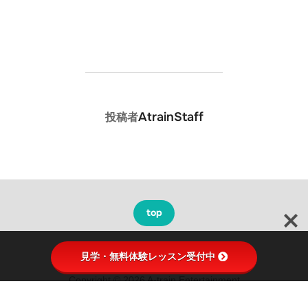
投稿者
AtrainStaff
投稿者
top
見学・無料体験レッスン受付中
Copyright © 2026 A-train Entertainment