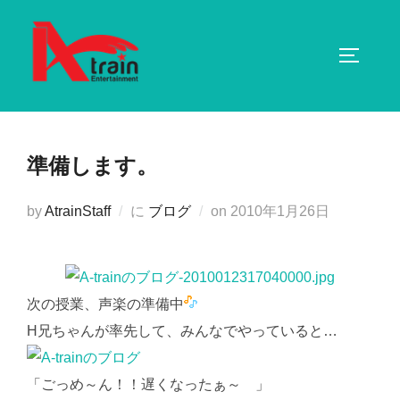
コ
ン
サイドバ
テ
ン
ツ
へ
準備します。
ス
キ
投
by
AtrainStaff
に
ブログ
on
2010年1月26日
ッ
稿
プ
日:
次の授業、声楽の準備中
H兄ちゃんが率先して、みんなでやっていると…
「ごっめ～ん！！遅くなったぁ～
」