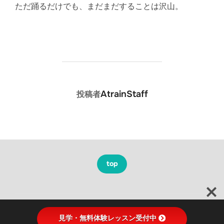
ただ踊るだけでも、まだまだすることは沢山。
投稿者
AtrainStaff
投稿者
top
Copyright © 2026 A-train Entertainment
見学・無料体験レッスン受付中