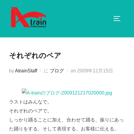
コ
ン
サイドバ
テ
ン
ツ
へ
それぞれのペア
ス
キ
投
by
AtrainStaff
に
ブログ
on
2009年12月15日
ッ
稿
プ
日:
ラストはみんなで。
それぞれのペアで。
しっかり踊ることに加え、合わせて踊る、振りにあっ
た踊りをする、そして表現する、お客様に伝える。