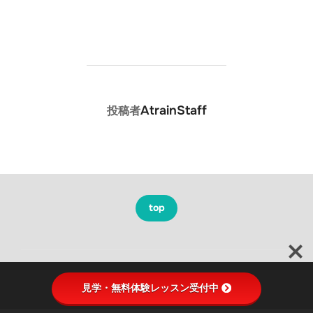
投稿者
AtrainStaff
投稿者
top
Copyright © 2026 A-train Entertainment
見学・無料体験レッスン受付中