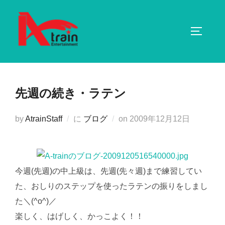
コ
ン
サイドバ
テ
ン
ツ
へ
先週の続き・ラテン
ス
キ
投
by
AtrainStaff
に
ブログ
on
2009年12月12日
ッ
稿
プ
日:
今週(先週)の中上級は、先週(先々週)まで練習してい
た、おしりのステップを使ったラテンの振りをしまし
た＼(^o^)／
楽しく、はげしく、かっこよく！！