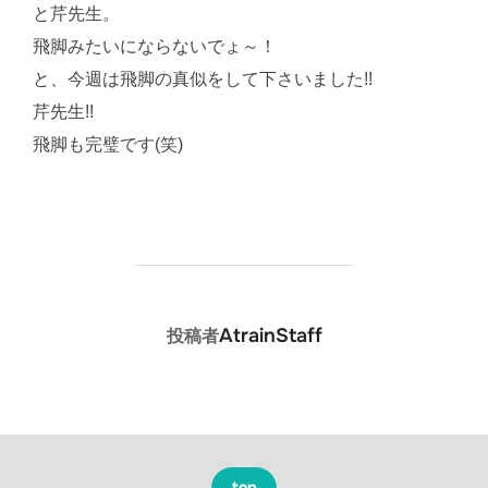
と芹先生。
飛脚みたいにならないでょ～！
と、今週は飛脚の真似をして下さいました!!
芹先生!!
飛脚も完璧です(笑)
投稿者
AtrainStaff
投稿者
top