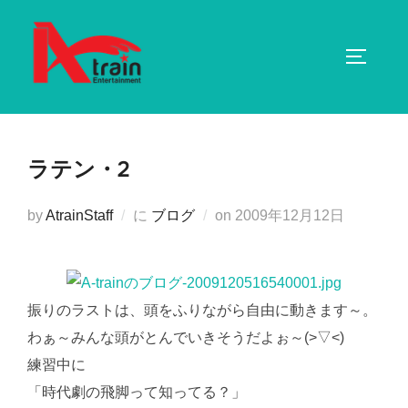
コ
ン
サイドバ
テ
ン
ツ
へ
ラテン・2
ス
キ
投
by
AtrainStaff
に
ブログ
on
2009年12月12日
ッ
稿
プ
日:
振りのラストは、頭をふりながら自由に動きます～。
わぁ～みんな頭がとんでいきそうだよぉ～(>▽<)
練習中に
「時代劇の飛脚って知ってる？」