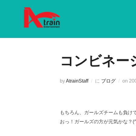
コ
ン
テ
ン
ツ
へ
コンビネー
ス
キ
ッ
プ
投
by
AtrainStaff
に
ブログ
on
20
稿
日:
もちろん、ガールズチームも負け
おっ！ガールズの方が元気かな？(^^