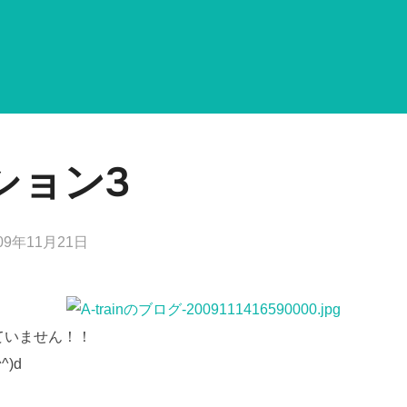
ション3
09年11月21日
ていません！！
)d