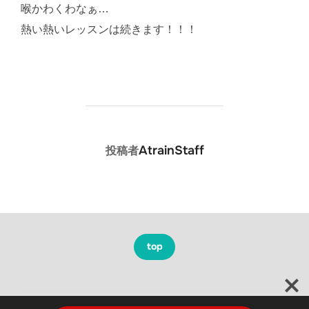
喉かわくわなぁ…
熱い熱いレッスンは続きます！！！
投稿者
AtrainStaff
投稿者
top