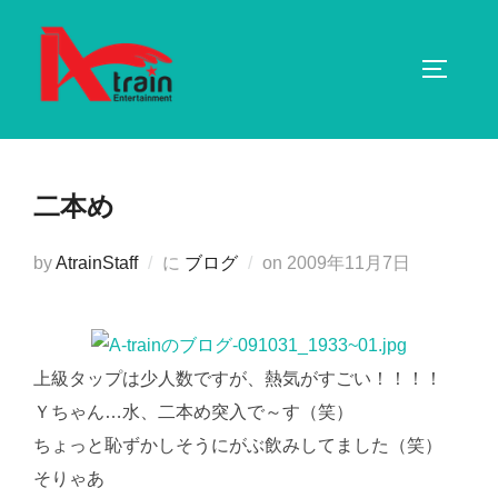
コ
ン
サイドバ
テ
ン
ツ
へ
二本め
ス
キ
投
by
AtrainStaff
に
ブログ
on
2009年11月7日
ッ
稿
プ
日:
上級タップは少人数ですが、熱気がすごい！！！！
Ｙちゃん…水、二本め突入で～す（笑）
ちょっと恥ずかしそうにがぶ飲みしてました（笑）
そりゃあ