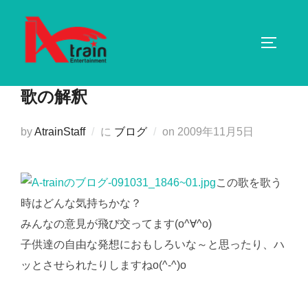
コ
ン
サイドバ
テ
ン
ツ
歌の解釈
へ
ス
投
by
AtrainStaff
に
ブログ
on
2009年11月5日
キ
稿
ッ
日:
プ
この歌を歌う
時はどんな気持ちかな？
みんなの意見が飛び交ってます(o^∀^o)
子供達の自由な発想におもしろいな～と思ったり、ハ
ッとさせられたりしますねo(^-^)o