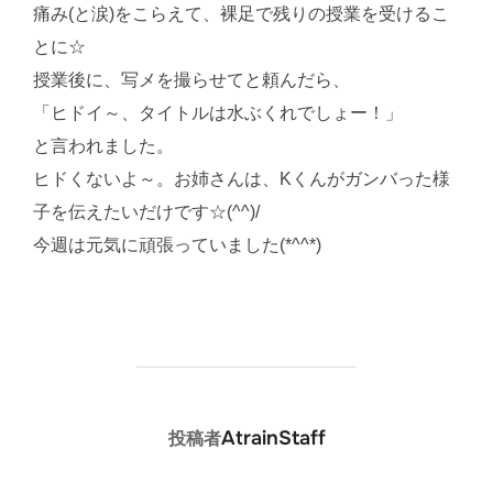
痛み(と涙)をこらえて、裸足で残りの授業を受けるこ
とに☆
授業後に、写メを撮らせてと頼んだら、
「ヒドイ～、タイトルは水ぶくれでしょー！」
と言われました。
ヒドくないよ～。お姉さんは、Kくんがガンバった様
子を伝えたいだけです☆(^^)/
今週は元気に頑張っていました(*^^*)
投稿者
AtrainStaff
投稿者