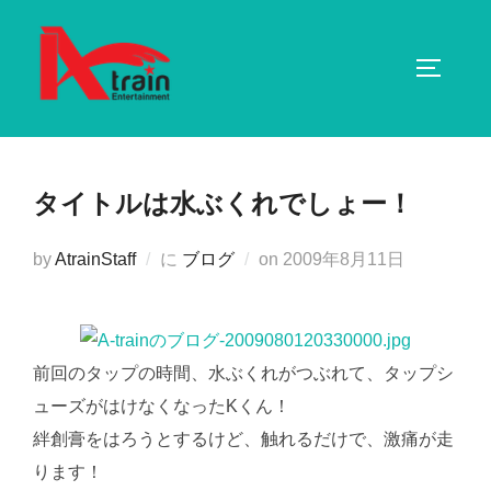
コ
ン
サイドバ
テ
ン
ツ
へ
タイトルは水ぶくれでしょー！
ス
キ
投
by
AtrainStaff
に
ブログ
on
2009年8月11日
ッ
稿
プ
日:
前回のタップの時間、水ぶくれがつぶれて、タップシ
ューズがはけなくなったKくん！
絆創膏をはろうとするけど、触れるだけで、激痛が走
ります！