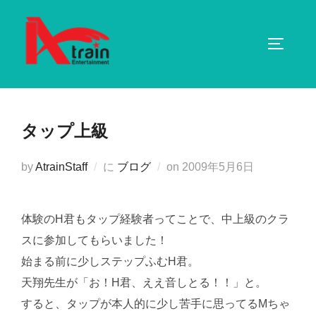
コ
ン
サイドバ
テ
ン
ツ
へ
タップ上級
ス
キ
投
by
AtrainStaff
に
ブログ
on
2009年5月6日
ッ
稿
プ
日:
体験のH君もタップ経験者ってことで、中上級のクラ
スに参加してもらいました！
始まる前に少しステップふむH君。
天翔先生が「お！H君、ええ音しとる！！」と。
すると、タップが本人的に少し苦手に思ってるMちゃ