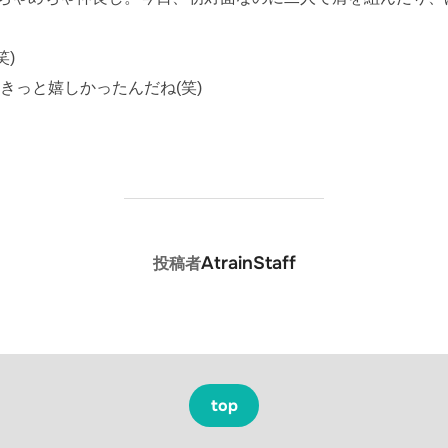
笑)
きっと嬉しかったんだね(笑)
投稿者
AtrainStaff
投稿者
top