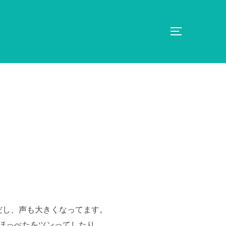
サイドバー
だし、声も大きくなってます。
ほっぺたをツンってしたり…