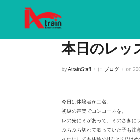
コ
ン
テ
ン
ツ
本日のレッ
へ
ス
キ
投
by
AtrainStaff
に
ブログ
on
20
ッ
稿
プ
日:
今日は体験者が二名。
初級の声楽でコンコーネを。
レの先にミがあって、ミのさきに
ぷちぷち切れて歌っていた子も注
それにしても体験のH君とK君は