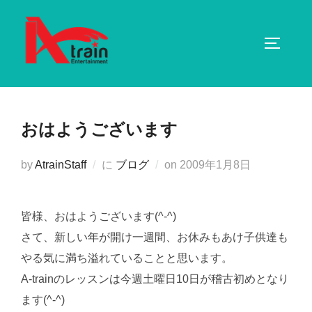
コ
ン
サイドバ
テ
ン
ツ
へ
おはようございます
ス
キ
投
by
AtrainStaff
に
ブログ
on
2009年1月8日
ッ
稿
プ
日:
皆様、おはようございます(^-^)
さて、新しい年が開け一週間、お休みもあけ子供達も
やる気に満ち溢れていることと思います。
A‐trainのレッスンは今週土曜日10日が稽古初めとなり
ます(^-^)