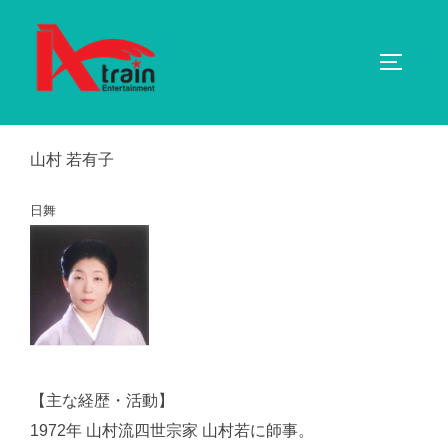
コ
ン
サイドバ
テ
ン
ツ
へ
山村 若有子
ス
キ
日舞
ッ
プ
【主な経歴・活動】
1972年 山村流四世宗家 山村若に師事。